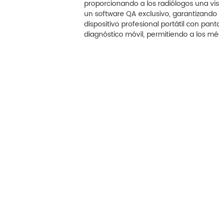
proporcionando a los radiólogos una vi
un software QA exclusivo, garantizando l
Control de infecciones
dispositivo profesional portátil con pant
diagnóstico móvil, permitiendo a los mé
Image Processing