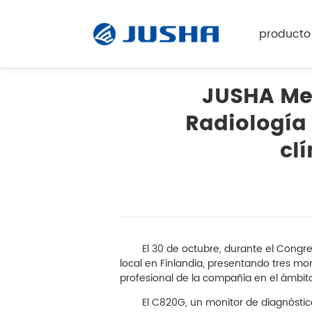
producto
JUSHA Med
Radiología
M
Monitor de radiología
cl
Monitor quirúrgico
El software
El 30 de octubre, durante el Congreso
personalizado
local en Finlandia, presentando tres 
profesional de la compañía en el ámbito
Accesorios
El C820G, un monitor de diagnóstico c