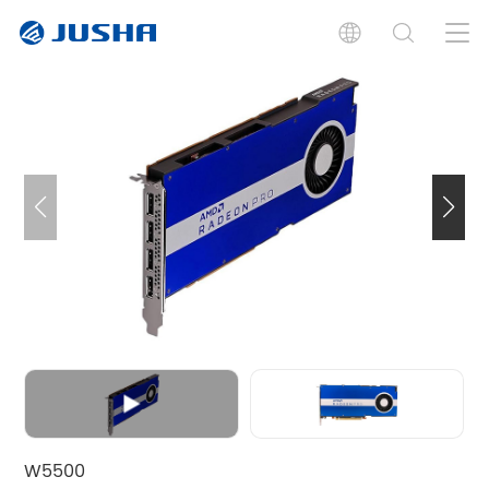
Features
especificaciones
documentos
Productos relacionados
W5500