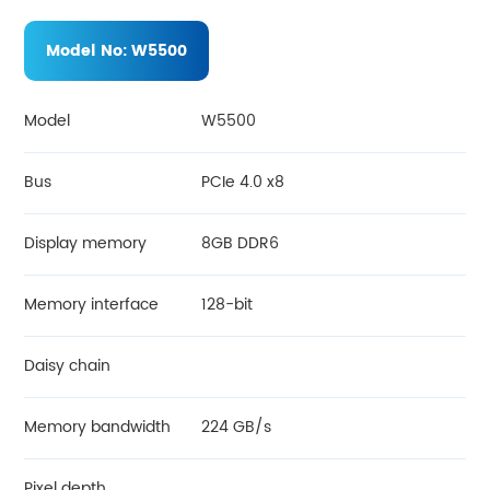
Model No:
W5500
Model
W5500
Bus
PCIe 4.0 x8
Display memory
8GB DDR6
Memory interface
128-bit
Daisy chain
Memory bandwidth
224 GB/s
Pixel depth